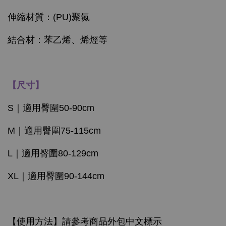
伸縮材質：(PU)聚氮
結合材：苯乙烯、烯烴等
【尺寸】
S｜適用臀圍50-90cm
M｜適用臀圍75-115cm
L｜適用臀圍80-129cm
XL｜適用臀圍90-144cm
【使用方法】請參考商品外包中文標示