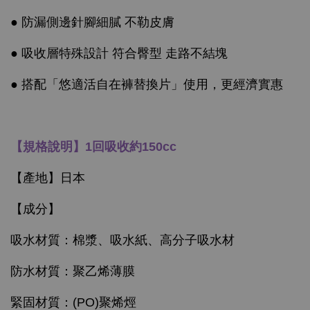
● 防漏側邊針腳細膩 不勒皮膚
● 吸收層特殊設計 符合臀型 走路不結塊
● 搭配「悠適活自在褲替換片」使用，更經濟實惠
【規格說明】1回吸收約150cc
【產地】日本
【成分】
吸水材質：棉漿、吸水紙、高分子吸水材
防水材質：聚乙烯薄膜
緊固材質：(PO)聚烯烴