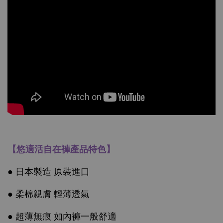
【悠適活自在褲產品特色】
● 日本製造 原裝進口
● 柔棉親膚 輕薄透氣
● 超薄無痕 如內褲一般舒適