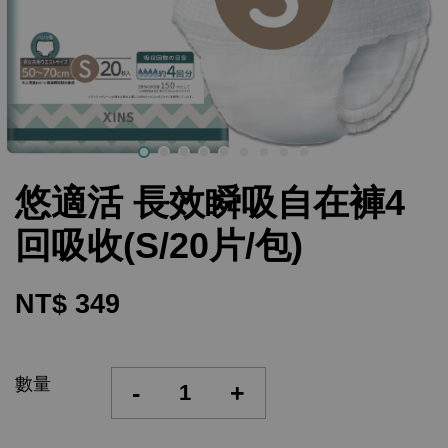
悠適活 長效瞬吸自在褲4
回吸收(S/20片/包)
NT$ 349
數量
-
+