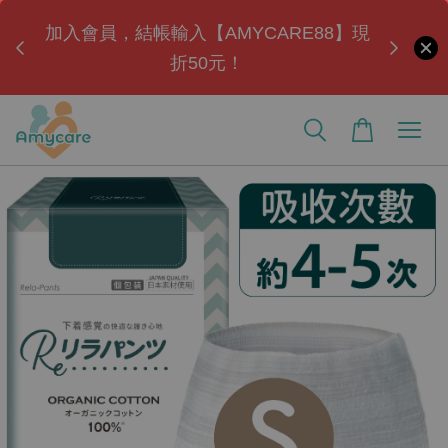
ul」
加入會員，結帳輸入【AMYCARE88】現
全
折50元！