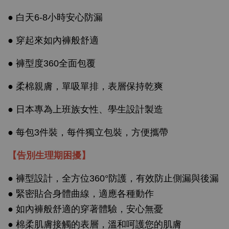
● 白天6-8小時安心防漏
● 穿起來如內褲般舒適
● 褲型度360全面包覆
● 柔棉親膚，單吸單排，表層保持乾爽
● 日本專為上班族女性、學生設計製造
● 每包3件裝，每件獨立包裝，方便攜帶
【告別生理期困擾】
● 褲型設計，全方位360°防護，有效防止側漏與後漏
● 緊密貼合身體曲線，適應各種動作
● 如內褲般舒適的穿著體驗，安心無憂
● 棉柔肌膚接觸的表層，溫和呵護您的肌膚