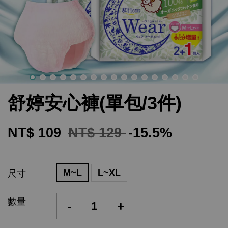
舒婷安心褲(單包/3件)
NT$ 109
NT$ 129
-15.5%
M~L
L~XL
尺寸
數量
-
+