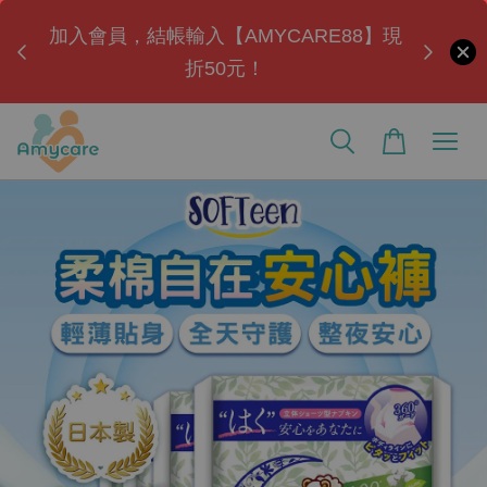
ul」
加入會員，結帳輸入【AMYCARE88】現
全
折50元！