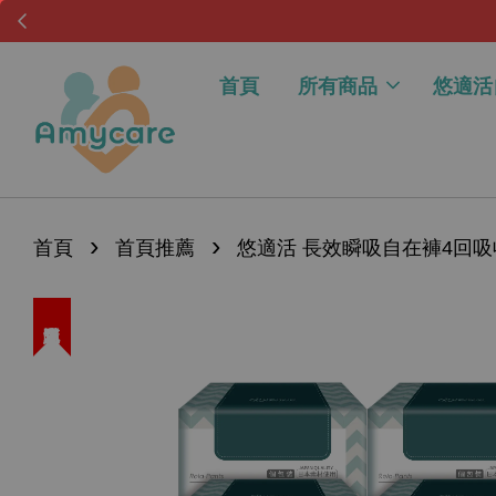
首頁
所有商品
悠適活
›
›
首頁
首頁推薦
悠適活 長效瞬吸自在褲4回吸收(