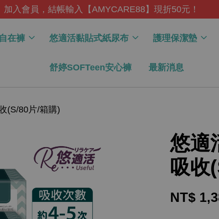
加入會員，結帳輸入【AMYCARE88】現折50元！
自在褲
悠適活黏貼式紙尿布
護理保潔墊
舒婷SOFTeen安心褲
最新消息
S/80片/箱購)
悠適
吸收(
NT$ 1,