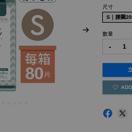
尺寸
S｜腰圍20
數量
-
ADD