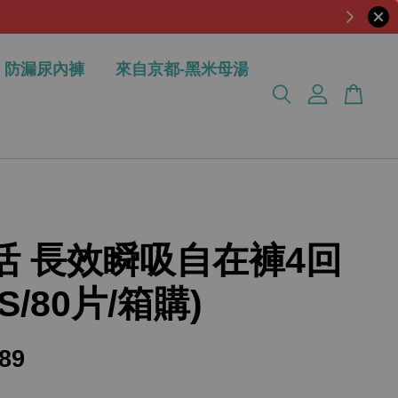
防漏尿內褲
來自京都-黑米母湯
活 長效瞬吸自在褲4回
S/80片/箱購)
389