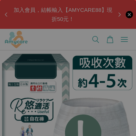
ul」
加入會員，結帳輸入【AMYCARE88】現
全
折50元！