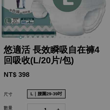
悠適活 長效瞬吸自在褲4
回吸收(L/20片/包)
NT$ 398
L｜腰圍29-39吋
尺寸
數量