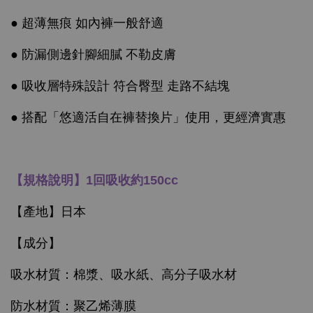
● 超薄無痕 如內褲一般舒適
● 防漏側邊針腳細膩 不勒皮膚
● 吸收層特殊設計 符合臀型 走路不結塊
● 搭配「悠適活自在褲替換片」使用，更經濟實惠
【規格說明】1回吸收約150cc
【產地】日本
【成分】
吸水材質：棉漿、吸水紙、高分子吸水材
防水材質：聚乙烯薄膜