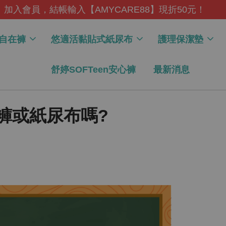
全館滿$599，即
自在褲
悠適活黏貼式紙尿布
護理保潔墊
舒婷SOFTeen安心褲
最新消息
褲或紙尿布嗎?