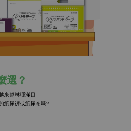
麼選？
越來越琳瑯滿目
的紙尿褲或紙尿布嗎?