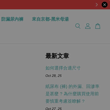
享免運折扣！
防漏尿內褲
來自京都-黑米母湯
最新文章
如何選擇合適尺寸
Oct 28, 25
紙尿布 (褲) 的外漏、回滲率
是甚麼 ? 為什麼購買使用前
要慎重考慮並瞭解 ?
Oct 27, 25